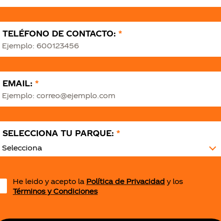
TELÉFONO DE CONTACTO:
*
ara que el sitio web funcione y no se pueden desactivar en nuestro
tar sobre estas cookies, pero alguna áreas del sitio no funcionará
icación personal.
EMAIL:
*
ORM
SELECCIONA TU PARQUE:
*
Selecciona
IÓN
He leido y acepto la
Política de Privacidad
y los
Términos y Condiciones
ies desde la sección "Configuración de cookies" al pie de la págin