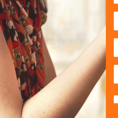
Cookies necesarias
Estas cookies son necesarias p
navegador para bloquear o aler
ninguna información de identif
Cookies Utilizadas:
ocioconcc, COOKIELEGALCCEP_F
GUARDAR CONFIGURAC
Puedes volver a configurar tus cook
política de cookies