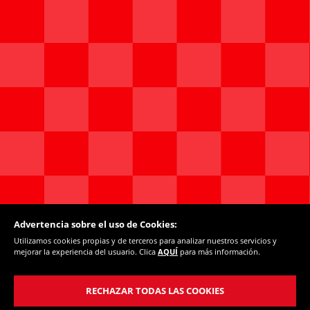
Puedes volver a configurar tus cookies desde la sección
"Configuración de cookies" al pie de la página. También puedes
consultar nuestra
política de cookies
Advertencia sobre el uso de Cookies:
Utilizamos cookies propias y de terceros para analizar nuestros servicios y
mejorar la experiencia del usuario. Clica
AQUÍ
para más información.
RECHAZAR TODAS LAS COOKIES
Marcas registradas de The Coca-Cola Company.