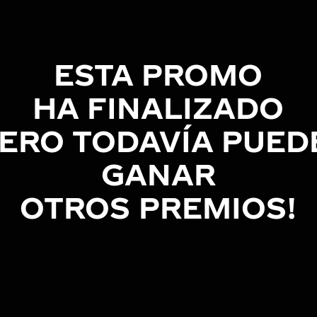
ESTA PROMO
HA FINALIZADO
KIES
RECHAZAR 
PERO TODAVÍA PUED
GANAR
OTROS PREMIOS!
ara que el sitio web funcione y no se pueden desactivar en nuestro
tar sobre estas cookies, pero alguna áreas del sitio no funcionará
icación personal.
INECONDIA, cds-current-user-uuid, cds-current-user, cds-current-user-token, cds-pr