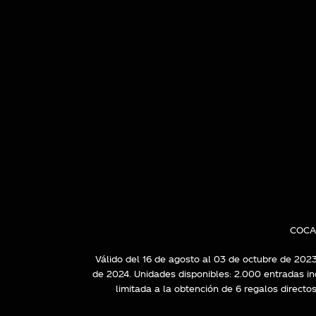
Cookies de rendimiento
Estas cookies nos permiten cont
ayudan a saber qué páginas son
recogen estas cookies es agrega
Vis
Cookies Utilizadas:
_ga, _gat, _gatUA, _gid, _dc_gtm_U
Las cookies indicadas son titular
partners?hl=en-US
GUARDAR CONFIGURAC
COCA-
Válido del 16 de agosto al 03 de octubre de 2023
de 2024. Unidades disponibles: 2.000 entradas ind
Puedes volver a configurar tus cook
limitada a la obtención de 6 regalos direct
política de cookies