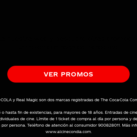
ar las visitas y fuentes de tráfico para poder evaluar el rendimient
 las más o menos visitadas, y cómo los visitantes navegan por el s
da y, por lo tanto, es anónima.
ita nuestra web y descubre otras promocio
también con regalos increíbles.
A
idad de Google, Inc. Puedes obtener más información sobre las cookies de Google en
h
VER PROMOS
IÓN
COLA y Real Magic son dos marcas registradas de The Coca-Cola Co
 o hasta fin de existencias, para mayores de 18 años. Entradas de cine
ividuales de cine. Límite de 1 ticket de compra al día por persona y d
ies desde la sección "Configuración de cookies" al pie de la págin
os por persona. Teléfono de atención al consumidor 900828011. Más i
www.alcinecondia.com
.