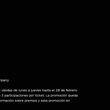
o de nuestro sitio y mejorarlo. Nos
itio. Toda la información que
nes,
ttps://policies.google.com/privacy/google-
mpany.
 válidas de lunes a jueves hasta el 28 de febrero
e 3 participaciones por ticket. La promoción queda
a. También puedes consultar nuestra
nformación sobre premios y esta promoción en