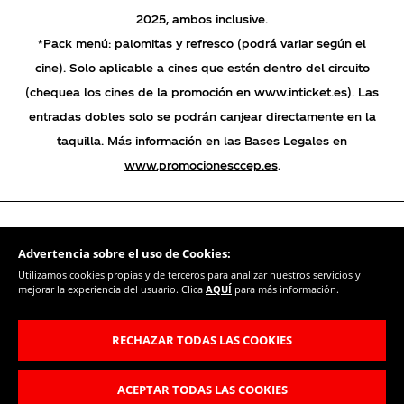
2025, ambos inclusive.
Cookies de rendimiento
*Pack menú: palomitas y refresco (podrá variar según el
Estas cookies nos permiten contar las visitas y fuentes de
cine). Solo aplicable a cines que estén dentro del circuito
tráfico para poder evaluar el rendimiento de nuestro sitio y
(chequea los cines de la promoción en www.inticket.es). Las
mejorarlo. Nos ayudan a saber qué páginas son las más o
menos visitadas, y cómo los visitantes navegan por el sitio.
entradas dobles solo se podrán canjear directamente en la
Toda la información que recogen estas cookies es agregada
taquilla. Más información en las Bases Legales en
y, por lo tanto, es anónima.
www.promocionesccep.es
.
Cookies Utilizadas:
_ga
Las cookies indicadas son titularidad de Google, Inc. Puedes
obtener más información sobre las cookies de Google en
Advertencia sobre el uso de Cookies:
https://policies.google.com/privacy/google-partners?hl=en-US
Utilizamos cookies propias y de terceros para analizar nuestros servicios y
Política de cookies
mejorar la experiencia del usuario. Clica
AQUÍ
para más información.
Configuración de cookies
RECHAZAR TODAS LAS COOKIES
GUARDAR CONFIGURACIÓN
Política de privacidad
ACEPTAR TODAS LAS COOKIES
Bases legales