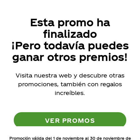
Esta promo ha
finalizado
CONFIGURACIÓN DE COOKIES
¡Pero todavía puedes
RECHAZAR TODO
HABILITAR TODO
ganar otros premios!
Visita nuestra web y descubre otras
Cookies necesarias
promociones,
también con regalos
Estas cookies son necesarias para que el sitio web funcione
y no se pueden desactivar en nuestros sistemas. Puede
increíbles.
configurar su navegador para bloquear o alertar sobre
estas cookies, pero alguna áreas del sitio no funcionarán.
Estas cookies no almacenan ninguna información de
identificación personal.
VER PROMOS
Cookies Utilizadas:
tumenuconpremio, COOKIELEGALCCEP_TUMENUCONPREMIO
Promoción válida del 1 de noviembre al 30 de noviembre de