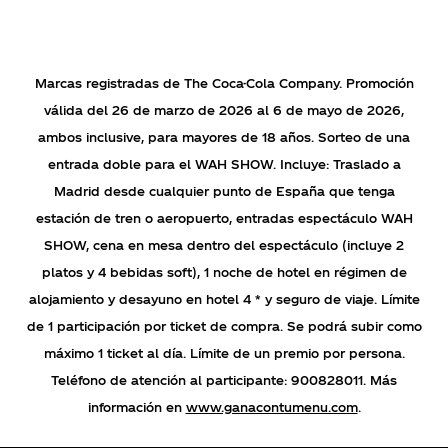
Cookies Utilizadas:
ganacontumenu, COOKIELEGALCCEP_GANACONTUMENU
Marcas registradas de The Coca-Cola Company. Promoción
válida del 26 de marzo de 2026 al 6 de mayo de 2026,
Cookies de rendimiento
ambos inclusive, para mayores de 18 años. Sorteo de una
Estas cookies nos permiten contar las visitas y fuentes de
tráfico para poder evaluar el rendimiento de nuestro sitio y
entrada doble para el WAH SHOW. Incluye: Traslado a
mejorarlo. Nos ayudan a saber qué páginas son las más o
Madrid desde cualquier punto de España que tenga
menos visitadas, y cómo los visitantes navegan por el sitio.
estación de tren o aeropuerto, entradas espectáculo WAH
Toda la información que recogen estas cookies es agregada
y, por lo tanto, es anónima.
SHOW, cena en mesa dentro del espectáculo (incluye 2
Cookies Utilizadas:
platos y 4 bebidas soft), 1 noche de hotel en régimen de
_ga
alojamiento y desayuno en hotel 4 * y seguro de viaje. Límite
Las cookies indicadas son titularidad de Google, Inc. Puedes
de 1 participación por ticket de compra. Se podrá subir como
obtener más información sobre las cookies de Google en
máximo 1 ticket al día. Límite de un premio por persona.
https://policies.google.com/privacy/google-partners?hl=en-US
Teléfono de atención al participante: 900828011. Más
información en
www.ganacontumenu.com
.